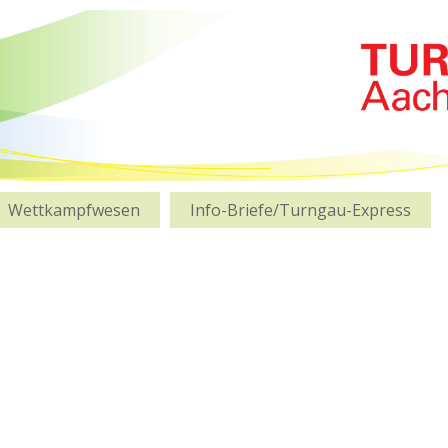
Wettkampfwesen
Info-Briefe/Turngau-Express