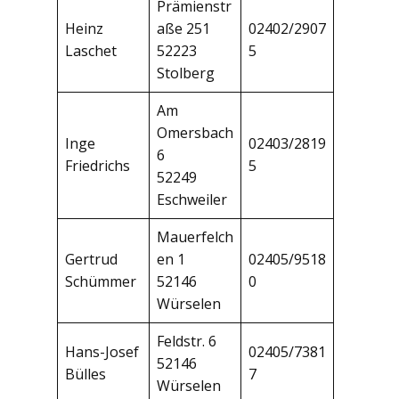
Prämienstr
Heinz
aße 251
02402/2907
Laschet
52223
5
Stolberg
Am
Omersbach
Inge
02403/2819
6
Friedrichs
5
52249
Eschweiler
Mauerfelch
Gertrud
en 1
02405/9518
Schümmer
52146
0
Würselen
Feldstr. 6
Hans-Josef
02405/7381
52146
Bülles
7
Würselen