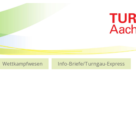
Wettkampfwesen
Info-Briefe/Turngau-Express