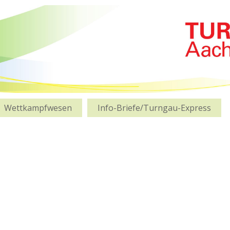
Wettkampfwesen
Info-Briefe/Turngau-Express