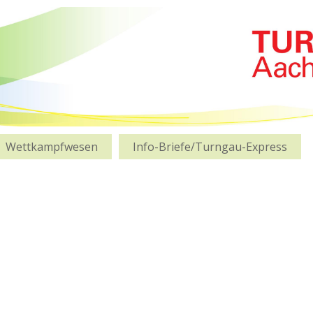
Wettkampfwesen
Info-Briefe/Turngau-Express